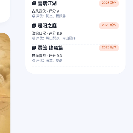
📘 雪落江湖
2025 新作
古风武侠 · 评分 9
🎧 声优：阿杰、杨梦露
📘 暖阳之庭
2025 新作
治愈日常 · 评分 8.9
🎧 声优：种田梨沙、内山昂辉
📘 灵笼·终焉篇
2025 新作
热血冒险 · 评分 9.3
🎧 声优：黄莺、夏磊