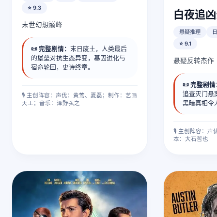
⭐ 9.3
白夜追凶
末世幻想巅峰
悬疑推理
⭐ 9.1
📜 完整剧情：
末日废土，人类最后
的堡垒对抗生态异变，基因进化与
悬疑反转杰作
宿命轮回，史诗终章。
📜 完整剧
追查灭门悬
🎙️ 主创阵容：声优：黄莺、夏磊；制作：艺画
黑暗真相令
天工；音乐：泽野弘之
🎙️ 主创阵容
本：大石哲也