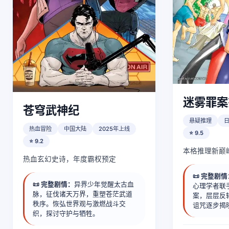
迷雾罪案
苍穹武神纪
悬疑推理
热血冒险
中国大陆
2025年上线
⭐ 9.5
⭐ 9.2
本格推理新巅
热血玄幻史诗，年度霸权预定
📜 完整剧
📜 完整剧情：
异界少年觉醒太古血
心理学者联
脉，征伐诸天万界，重塑苍茫武道
案，层层反
秩序。恢弘世界观与激燃战斗交
诅咒逐步揭
织，探讨守护与牺牲。