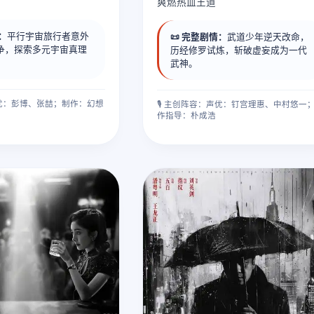
爽燃热血王道
情：
平行宇宙旅行者意外
📜 完整剧情：
武道少年逆天改命，
争，探索多元宇宙真理
历经修罗试炼，斩破虚妄成为一代
。
武神。
：声优：彭博、张喆；制作：幻想
🎙️ 主创阵容：声优：钉宫理惠、中村悠一
作指导：朴成浩