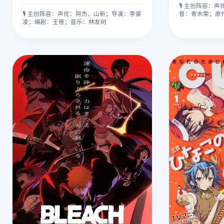
🎙️ 主创阵容
🎙️ 主创阵容：声优：阿杰、山新；导演：李豪
督：青木荣；原
凌；编剧：王倦；音乐：林友树