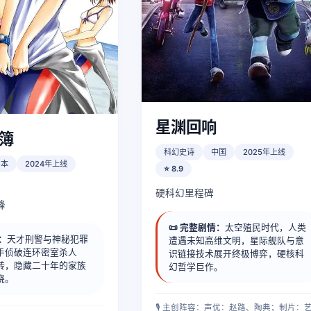
星渊回响
簿
科幻史诗
中国
2025年上线
日本
2024年上线
⭐ 8.9
硬科幻里程碑
峰
📜 完整剧情：
太空殖民时代，人类
情：
天才刑警与神秘犯罪
遭遇未知高维文明，星际舰队与意
手侦破连环密室杀人
识链接技术展开终极博弈，硬核科
转，隐藏二十年的家族
幻哲学巨作。
晓。
🎙️ 主创阵容：声优：赵路、陶典；制片：