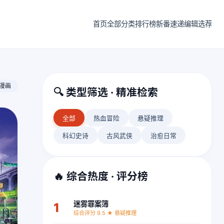
首页
全部分类
排行榜
新番速递
编辑选荐
藏漫画
🔍 类型筛选 · 精准检索
全部
热血冒险
悬疑推理
科幻史诗
古风武侠
治愈日常
🔥 综合热度 · 评分榜
迷雾罪案簿
1
综合评分 9.5 ★ 悬疑推理