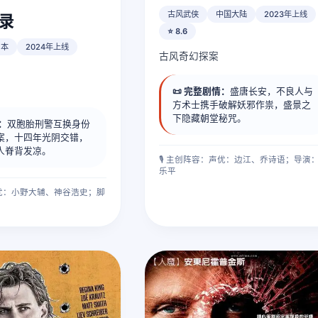
古风武侠
中国大陆
2023年上线
录
⭐ 8.6
日本
2024年上线
古风奇幻探案
📜 完整剧情：
盛唐长安，不良人与
方术士携手破解妖邪作祟，盛景之
下隐藏朝堂秘咒。
情：
双胞胎刑警互换身份
案，十四年光阴交错，
人脊背发凉。
🎙️ 主创阵容：声优：边江、乔诗语；导演
乐平
：声优：小野大辅、神谷浩史；脚