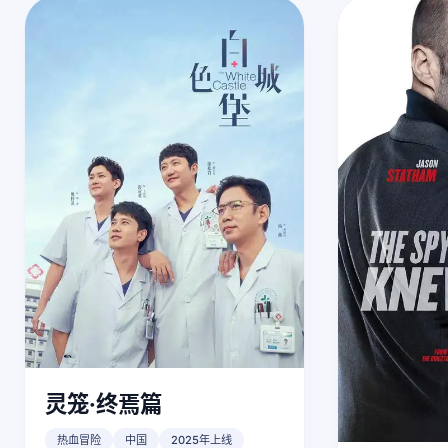
灵笼·终焉篇
热血冒险
中国
2025年上线