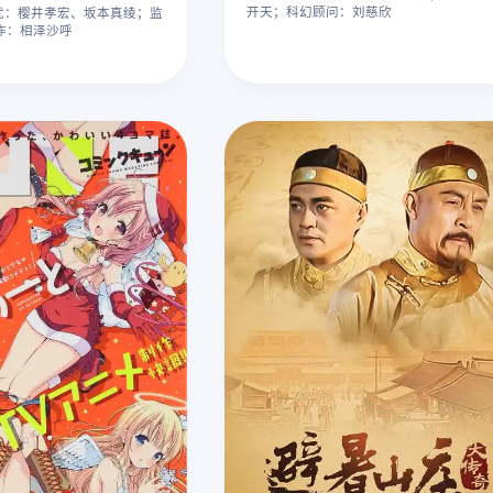
开天；科幻顾问：刘慈欣
：声优：樱井孝宏、坂本真绫；监
作：相泽沙呼