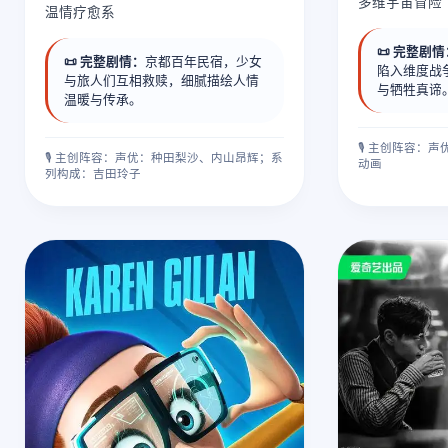
多维宇宙冒险
温情疗愈系
📜 完整剧
📜 完整剧情：
京都百年民宿，少女
陷入维度战
与旅人们互相救赎，细腻描绘人情
与牺牲真谛
温暖与传承。
🎙️ 主创阵容
🎙️ 主创阵容：声优：种田梨沙、内山昂辉；系
动画
列构成：吉田玲子