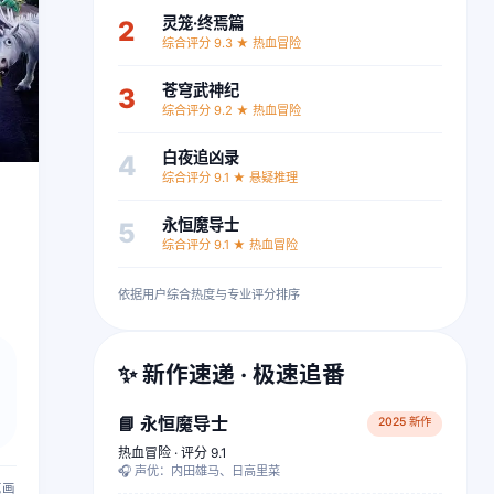
灵笼·终焉篇
2
综合评分 9.3 ★ 热血冒险
苍穹武神纪
3
综合评分 9.2 ★ 热血冒险
白夜追凶录
4
综合评分 9.1 ★ 悬疑推理
永恒魔导士
5
综合评分 9.1 ★ 热血冒险
依据用户综合热度与专业评分排序
✨ 新作速递 · 极速追番
📘 永恒魔导士
2025 新作
热血冒险 · 评分 9.1
🎧 声优：内田雄马、日高里菜
艺画