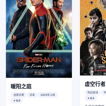
虚空行者
暖阳之庭
科幻史诗
治愈日常
日本
2025年上线
⭐ 8.5
⭐ 8.9