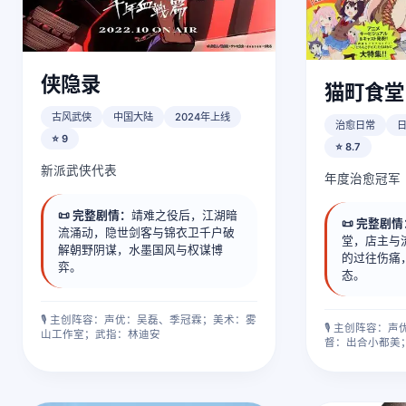
侠隐录
猫町食堂
古风武侠
中国大陆
2024年上线
治愈日常
⭐ 9
⭐ 8.7
新派武侠代表
年度治愈冠军
📜 完整剧情：
靖难之役后，江湖暗
📜 完整剧
流涌动，隐世剑客与锦衣卫千户破
堂，店主与
解朝野阴谋，水墨国风与权谋博
的过往伤痛
弈。
态。
🎙️ 主创阵容：声优：吴磊、季冠霖；美术：雾
🎙️ 主创阵容
山工作室；武指：林迪安
督：出合小都美