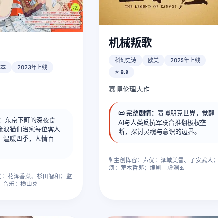
机械叛歌
科幻史诗
欧美
2025年上线
日本
2023年上线
⭐ 8.8
赛博伦理大作
📜 完整剧情：
赛博朋克世界，觉醒
情：
东京下町的深夜食
AI与人类反抗军联合推翻极权垄
流浪猫们治愈每位客人
断，探讨灵魂与意识的边界。
，温暖四季，人情百
🎙️ 主创阵容：声优：泽城美雪、子安武人
演：荒木哲郎；编剧：虚渊玄
：声优：花泽香菜、杉田智和；监
；音乐：横山克